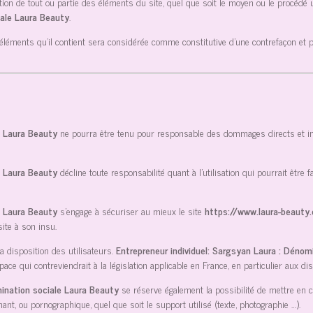
tion de tout ou partie des éléments du site, quel que soit le moyen ou le procédé uti
iale Laura Beauty
.
s éléments qu’il contient sera considérée comme constitutive d’une contrefaçon et
e Laura Beauty
ne pourra être tenu pour responsable des dommages directs et indir
e Laura Beauty
décline toute responsabilité quant à l’utilisation qui pourrait être
e Laura Beauty
s’engage à sécuriser au mieux le site
https://www.laura-beauty
ite à son insu.
 disposition des utilisateurs.
Entrepreneur individuel: Sargsyan Laura : Dénom
 qui contreviendrait à la législation applicable en France, en particulier aux dis
mination sociale Laura Beauty
se réserve également la possibilité de mettre en cau
nt, ou pornographique, quel que soit le support utilisé (texte, photographie …).