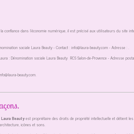
la confiance dans l'économie numérique, il est précisé aux utilisateurs du site int
énomination sociale Laura Beauty
- Contact :
info@laura-beauty.com
- Adresse :
.
Laura : Dénomination sociale Laura Beauty
RCS Salon-de-Provence
- Adresse postal
info@laura-beauty.com
.
façons.
e Laura Beauty
est propriétaire des droits de propriété intellectuelle et détient l
architecture, icônes et sons.