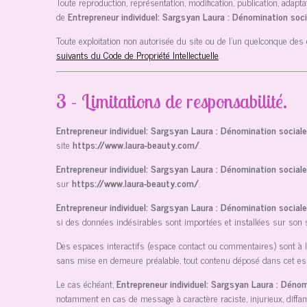
Toute reproduction, représentation, modification, publication, adapta
de
Entrepreneur individuel: Sargsyan Laura : Dénomination soc
Toute exploitation non autorisée du site ou de l’un quelconque de
suivants du Code de Propriété Intellectuelle
.
3 - Limitations de responsabilité.
Entrepreneur individuel: Sargsyan Laura : Dénomination social
site
https://www.laura-beauty.com/
.
Entrepreneur individuel: Sargsyan Laura : Dénomination social
sur
https://www.laura-beauty.com/
.
Entrepreneur individuel: Sargsyan Laura : Dénomination social
si des données indésirables sont importées et installées sur son s
Des espaces interactifs (espace contact ou commentaires) sont à la
sans mise en demeure préalable, tout contenu déposé dans cet espace
Le cas échéant,
Entrepreneur individuel: Sargsyan Laura : Déno
notamment en cas de message à caractère raciste, injurieux, diffama