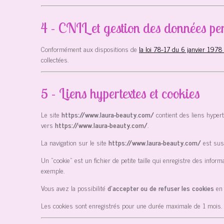
4 - CNIL et gestion des données per
Conformément aux dispositions de
la loi 78-17 du 6 janvier 1978
collectées.
5 - Liens hypertextes et cookies
Le site
https://www.laura-beauty.com/
contient des liens hyper
vers
https://www.laura-beauty.com/
.
La navigation sur le site
https://www.laura-beauty.com/
est susc
Un "cookie" est un fichier de petite taille qui enregistre des info
exemple.
Vous avez la possibilité
d’accepter ou de refuser les cookies
en
Les cookies sont enregistrés pour une durée maximale de
1
mois.