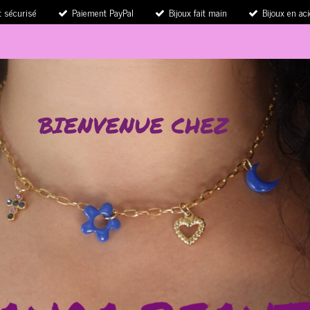
 sécurisé
Paiement PayPal
Bijoux fait main
Bijoux en ac