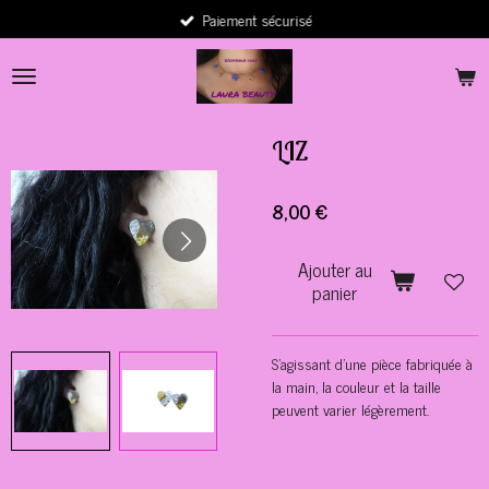
Paiement sécurisé
Passer
au
contenu
principal
LIZ
8,00 €
Ajouter au
panier
S'agissant d'une pièce fabriquée à
la main, la couleur et la taille
peuvent varier légèrement.