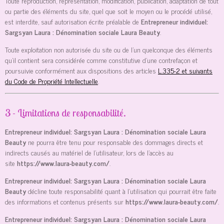
Toute reproduction, représentation, modification, publication, adaptation de tout
ou partie des éléments du site, quel que soit le moyen ou le procédé utilisé,
est interdite, sauf autorisation écrite préalable de
Entrepreneur individuel:
Sargsyan Laura : Dénomination sociale Laura Beauty
.
Toute exploitation non autorisée du site ou de l’un quelconque des éléments
qu’il contient sera considérée comme constitutive d’une contrefaçon et
poursuivie conformément aux dispositions des articles
L.335-2 et suivants
du Code de Propriété Intellectuelle
.
3 - Limitations de responsabilité.
Entrepreneur individuel: Sargsyan Laura : Dénomination sociale Laura
Beauty
ne pourra être tenu pour responsable des dommages directs et
indirects causés au matériel de l’utilisateur, lors de l’accès au
site
https://www.laura-beauty.com/
.
Entrepreneur individuel: Sargsyan Laura : Dénomination sociale Laura
Beauty
décline toute responsabilité quant à l’utilisation qui pourrait être faite
des informations et contenus présents sur
https://www.laura-beauty.com/
.
Entrepreneur individuel: Sargsyan Laura : Dénomination sociale Laura