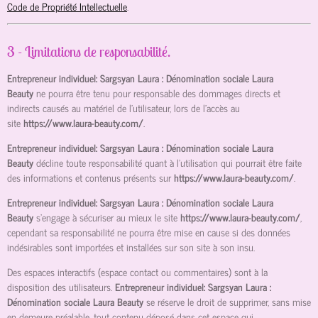
Code de Propriété Intellectuelle
.
3 - Limitations de responsabilité.
Entrepreneur individuel: Sargsyan Laura : Dénomination sociale Laura
Beauty
ne pourra être tenu pour responsable des dommages directs et
indirects causés au matériel de l’utilisateur, lors de l’accès au
site
https://www.laura-beauty.com/
.
Entrepreneur individuel: Sargsyan Laura : Dénomination sociale Laura
Beauty
décline toute responsabilité quant à l’utilisation qui pourrait être faite
des informations et contenus présents sur
https://www.laura-beauty.com/
.
Entrepreneur individuel: Sargsyan Laura : Dénomination sociale Laura
Beauty
s’engage à sécuriser au mieux le site
https://www.laura-beauty.com/
,
cependant sa responsabilité ne pourra être mise en cause si des données
indésirables sont importées et installées sur son site à son insu.
Des espaces interactifs (espace contact ou commentaires) sont à la
disposition des utilisateurs.
Entrepreneur individuel: Sargsyan Laura :
Dénomination sociale Laura Beauty
se réserve le droit de supprimer, sans mise
en demeure préalable, tout contenu déposé dans cet espace qui