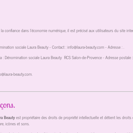
 la confiance dans l'économie numérique, il est précisé aux utilisateurs du site inte
omination sociale Laura Beauty
- Contact :
info@laura-beauty.com
- Adresse :
.
ra : Dénomination sociale Laura Beauty
RCS Salon-de-Provence
- Adresse postale :
fo@laura-beauty.com
.
açons.
ura Beauty
est propriétaire des droits de propriété intellectuelle et détient les droit
re, icônes et sons.