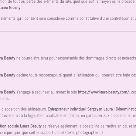
tion de tout ou partie des éléments du site, quel que soit le moyen ou le procédé util
 Laura Beauty
.
 éléments qu’il contient sera considérée comme constitutive d’une contrefaçon et
ura Beauty
ne pourra être tenu pour responsable des dommages directs et indirects ca
ura Beauty
décline toute responsabilité quant à l’utilisation qui pourrait être faite 
ura Beauty
s’engage à sécuriser au mieux le site
https://www.laura-beauty.com/
, ce
n insu.
disposition des utilisateurs.
Entrepreneur individuel: Sargsyan Laura : Dénominati
viendrait à la législation applicable en France, en particulier aux dispositions rel
tion sociale Laura Beauty
se réserve également la possibilité de mettre en cause la
phique, quel que soit le support utilisé (texte, photographie …).