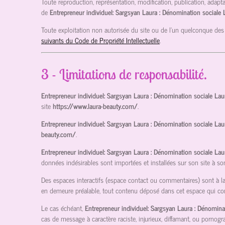
Toute reproduction, représentation, modification, publication, adapta
de
Entrepreneur individuel: Sargsyan Laura : Dénomination sociale
Toute exploitation non autorisée du site ou de l’un quelconque des
suivants du Code de Propriété Intellectuelle
.
3 - Limitations de responsabilité.
Entrepreneur individuel: Sargsyan Laura : Dénomination sociale La
site
https://www.laura-beauty.com/
.
Entrepreneur individuel: Sargsyan Laura : Dénomination sociale La
beauty.com/
.
Entrepreneur individuel: Sargsyan Laura : Dénomination sociale La
données indésirables sont importées et installées sur son site à so
Des espaces interactifs (espace contact ou commentaires) sont à la 
en demeure préalable, tout contenu déposé dans cet espace qui contre
Le cas échéant,
Entrepreneur individuel: Sargsyan Laura : Dénomina
cas de message à caractère raciste, injurieux, diffamant, ou pornogra