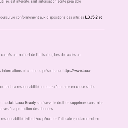
isé, est interdite, sauf autorisation écrite préalable
 poursuivie conformément aux dispositions des articles
L.335-2 et
usés au matériel de l’utilisateur, lors de l’accès au
des informations et contenus présents sur
https://www.laura-
pendant sa responsabilité ne pourra être mise en cause si des
on sociale Laura Beauty
se réserve le droit de supprimer, sans mise
atives à la protection des données.
 responsabilité civile et/ou pénale de l’utilisateur, notamment en