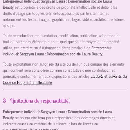
Entrepreneur individuel: Sargsyan Laura : Dénomination sociale Laura
Beauty
est propriétaire des droits de propriété intellectuelle et détient les
droits d’usage sur tous les éléments accessibles sur le site internet,
notamment les textes, images, graphismes, logos, vidéos, architecture, icônes
et sons.
Toute reproduction, représentation, modification, publication, adaptation de
tout ou partie des éléments du site, quel que soit le moyen ou le procédé
utilisé, est interdite, sauf autorisation écrite préalable de
Entrepreneur
individuel: Sargsyan Laura : Dénomination sociale Laura Beauty
.
Toute exploitation non autorisée du site ou de l’un quelconque des éléments
qu’il contient sera considérée comme constitutive d’une contrefaçon et
poursuivie conformément aux dispositions des articles
L.335-2 et suivants du
Code de Propriété Intellectuelle
.
3 - Limitations de responsabilité.
Entrepreneur individuel: Sargsyan Laura : Dénomination sociale Laura
Beauty
ne pourra être tenu pour responsable des dommages directs et
indirects causés au matériel de l’utilisateur, lors de l’accès au
site
https://www.laura-beauty.com/
.