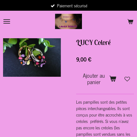
Paiement sécurisé
Passer
au
contenu
principal
LUCY Coloré
9,00 €
Ajouter au
panier
Les pampilles sont des petites
pièces interchangeables. Ils sont
conçus pour être accrochés à vos
créoles préférés. Si vous n'avez
pas encore les créoles (les
pampilles sont vendues sans les