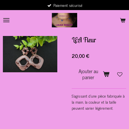
Paiement sécurisé
Passer
au
contenu
principal
LEA Fleur
20,00 €
Ajouter au
panier
S'agissant d'une pièce fabriquée à
la main, la couleur et la taille
peuvent varier légèrement.