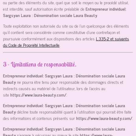
ou partie des éléments du site, quel que soit le moyen ou le procédé utilisé,
est interdite, sauf autorisation écrite préalable de
Entrepreneur individuel:
Sargsyan Laura : Dénomination sociale Laura Beauty
.
Toute exploitation non autorisée du site ou de l’un quelconque des éléments
qu’il contient sera considérée comme constitutive d’une contrefaçon et
poursuivie conformément aux dispositions des articles
L.335-2 et suivants
du Code de Propriété Intellectuelle
.
3 - Limitations de responsabilité.
Entrepreneur individuel: Sargsyan Laura : Dénomination sociale Laura
Beauty
ne pourra être tenu pour responsable des dommages directs et
indirects causés au matériel de l’utilisateur, lors de l’accès au
site
https://www.laura-beauty.com/
.
Entrepreneur individuel: Sargsyan Laura : Dénomination sociale Laura
Beauty
décline toute responsabilité quant à l’utilisation qui pourrait être faite
des informations et contenus présents sur
https://www.laura-beauty.com/
.
Entrepreneur individuel: Sargsyan Laura : Dénomination sociale Laura
Beauty
s’engage à sécuriser au mieux le site
https://www.laura-