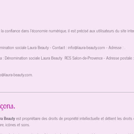
 la confiance dans l'économie numérique, il est précisé aux utilisateurs du site inte
omination sociale Laura Beauty
- Contact :
info@laura-beauty.com
- Adresse :
.
ra : Dénomination sociale Laura Beauty
RCS Salon-de-Provence
- Adresse postale :
fo@laura-beauty.com
.
açons.
ura Beauty
est propriétaire des droits de propriété intellectuelle et détient les droit
re, icônes et sons.