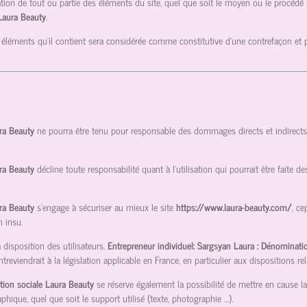
tion de tout ou partie des éléments du site, quel que soit le moyen ou le procédé util
 Laura Beauty
.
 éléments qu’il contient sera considérée comme constitutive d’une contrefaçon et
ura Beauty
ne pourra être tenu pour responsable des dommages directs et indirects ca
ura Beauty
décline toute responsabilité quant à l’utilisation qui pourrait être faite 
ura Beauty
s’engage à sécuriser au mieux le site
https://www.laura-beauty.com/
, ce
n insu.
disposition des utilisateurs.
Entrepreneur individuel: Sargsyan Laura : Dénominati
viendrait à la législation applicable en France, en particulier aux dispositions rel
tion sociale Laura Beauty
se réserve également la possibilité de mettre en cause la
phique, quel que soit le support utilisé (texte, photographie …).