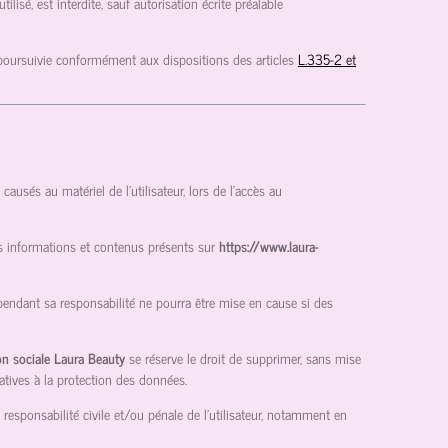
isé, est interdite, sauf autorisation écrite préalable
 poursuivie conformément aux dispositions des articles
L.335-2 et
usés au matériel de l’utilisateur, lors de l’accès au
des informations et contenus présents sur
https://www.laura-
pendant sa responsabilité ne pourra être mise en cause si des
on sociale Laura Beauty
se réserve le droit de supprimer, sans mise
atives à la protection des données.
 responsabilité civile et/ou pénale de l’utilisateur, notamment en