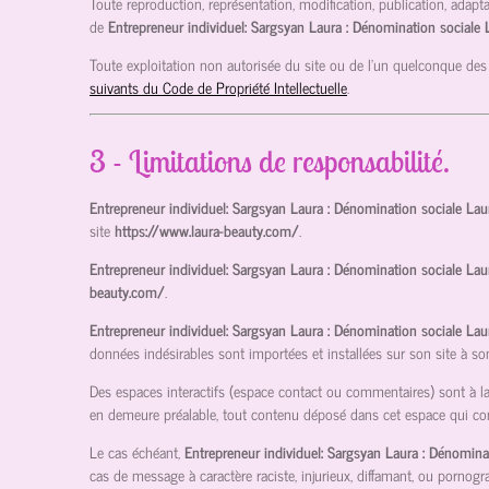
Toute reproduction, représentation, modification, publication, adapta
de
Entrepreneur individuel: Sargsyan Laura : Dénomination sociale
Toute exploitation non autorisée du site ou de l’un quelconque des
suivants du Code de Propriété Intellectuelle
.
3 - Limitations de responsabilité.
Entrepreneur individuel: Sargsyan Laura : Dénomination sociale La
site
https://www.laura-beauty.com/
.
Entrepreneur individuel: Sargsyan Laura : Dénomination sociale La
beauty.com/
.
Entrepreneur individuel: Sargsyan Laura : Dénomination sociale La
données indésirables sont importées et installées sur son site à so
Des espaces interactifs (espace contact ou commentaires) sont à la 
en demeure préalable, tout contenu déposé dans cet espace qui contre
Le cas échéant,
Entrepreneur individuel: Sargsyan Laura : Dénomina
cas de message à caractère raciste, injurieux, diffamant, ou pornogra