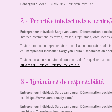
Hébergeur :
Google LLC
5617BC Eindhoven Pays-Bas
2 - Propriété intellectuelle et contre
Entrepreneur individuel: Sargsyan Laura : Dénomination social
internet, notamment les textes, images, graphismes, logos, vidéos, 
Toute reproduction, représentation, modification, publication, adapta
de
Entrepreneur individuel: Sargsyan Laura : Dénomination soc
Toute exploitation non autorisée du site ou de l’un quelconque de
suivants du Code de Propriété Intellectuelle
.
3 - Limitations de responsabilité.
Entrepreneur individuel: Sargsyan Laura : Dénomination social
site
https://www.laura-beauty.com/
.
Entrepreneur individuel: Sargsyan Laura : Dénomination social
sur
https://www.laura-beauty.com/
.