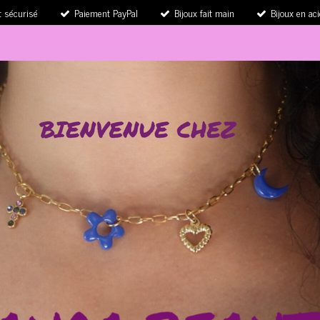
 sécurisé
Paiement PayPal
Bijoux fait main
Bijoux en ac