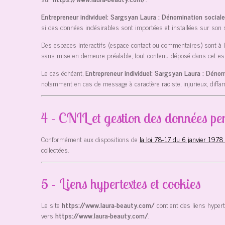
Entrepreneur individuel: Sargsyan Laura : Dénomination social
si des données indésirables sont importées et installées sur son s
Des espaces interactifs (espace contact ou commentaires) sont à la
sans mise en demeure préalable, tout contenu déposé dans cet espace
Le cas échéant,
Entrepreneur individuel: Sargsyan Laura : Déno
notamment en cas de message à caractère raciste, injurieux, diffama
4 - CNIL et gestion des données per
Conformément aux dispositions de
la loi 78-17 du 6 janvier 1978
collectées.
5 - Liens hypertextes et cookies
Le site
https://www.laura-beauty.com/
contient des liens hyper
vers
https://www.laura-beauty.com/
.