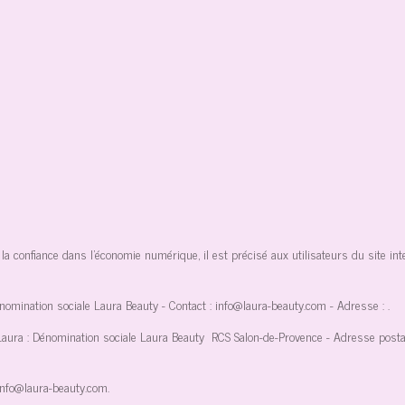
la confiance dans l'économie numérique, il est précisé aux utilisateurs du site int
énomination sociale Laura Beauty
- Contact :
info@laura-beauty.com
- Adresse :
.
Laura : Dénomination sociale Laura Beauty
RCS Salon-de-Provence
- Adresse postal
info@laura-beauty.com
.