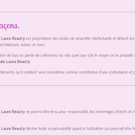
façons.
e Laura Beauty
est propriétaire des droits de propriété intellectuelle et détient l
architecture, icônes et sons.
tion de tout ou partie des éléments du site, quel que soit le moyen ou le procédé uti
iale Laura Beauty
.
s éléments qu’il contient sera considérée comme constitutive d’une contrefaçon et
e Laura Beauty
ne pourra être tenu pour responsable des dommages directs et indir
e Laura Beauty
décline toute responsabilité quant à l’utilisation qui pourrait être