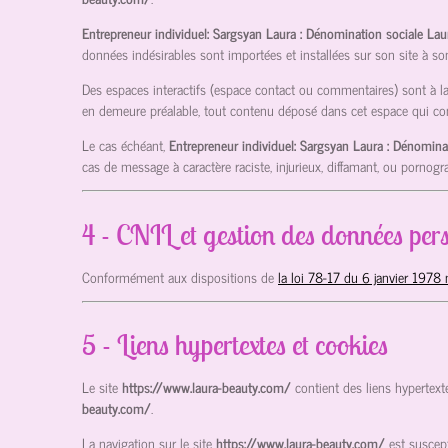
Entrepreneur individuel: Sargsyan Laura : Dénomination sociale La
données indésirables sont importées et installées sur son site à so
Des espaces interactifs (espace contact ou commentaires) sont à la 
en demeure préalable, tout contenu déposé dans cet espace qui contre
Le cas échéant,
Entrepreneur individuel: Sargsyan Laura : Dénomina
cas de message à caractère raciste, injurieux, diffamant, ou pornogra
4 - CNIL et gestion des données pers
Conformément aux dispositions de
la loi 78-17 du 6 janvier 1978 
5 - Liens hypertextes et cookies
Le site
https://www.laura-beauty.com/
contient des liens hypertext
beauty.com/
.
La navigation sur le site
https://www.laura-beauty.com/
est suscept