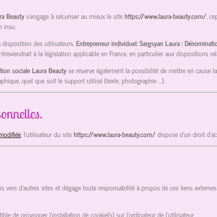
ura Beauty
s’engage à sécuriser au mieux le site
https://www.laura-beauty.com/
, ce
n insu.
disposition des utilisateurs.
Entrepreneur individuel: Sargsyan Laura : Dénominati
viendrait à la législation applicable en France, en particulier aux dispositions rel
tion sociale Laura Beauty
se réserve également la possibilité de mettre en cause la
phique, quel que soit le support utilisé (texte, photographie …).
onnelles.
modifiée
, l’utilisateur du site
https://www.laura-beauty.com/
dispose d’un droit d’a
es vers d’autres sites et dégage toute responsabilité à propos de ces liens externes 
ible de provoquer l’installation de cookie(s) sur l’ordinateur de l’utilisateur.