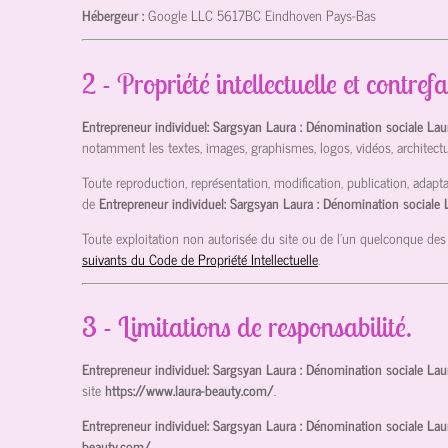
Hébergeur :
Google LLC
5617BC Eindhoven Pays-Bas
2 - Propriété intellectuelle et contref
Entrepreneur individuel: Sargsyan Laura : Dénomination sociale La
notamment les textes, images, graphismes, logos, vidéos, architectu
Toute reproduction, représentation, modification, publication, adapta
de
Entrepreneur individuel: Sargsyan Laura : Dénomination sociale
Toute exploitation non autorisée du site ou de l’un quelconque des
suivants du Code de Propriété Intellectuelle
.
3 - Limitations de responsabilité.
Entrepreneur individuel: Sargsyan Laura : Dénomination sociale La
site
https://www.laura-beauty.com/
.
Entrepreneur individuel: Sargsyan Laura : Dénomination sociale La
beauty.com/
.