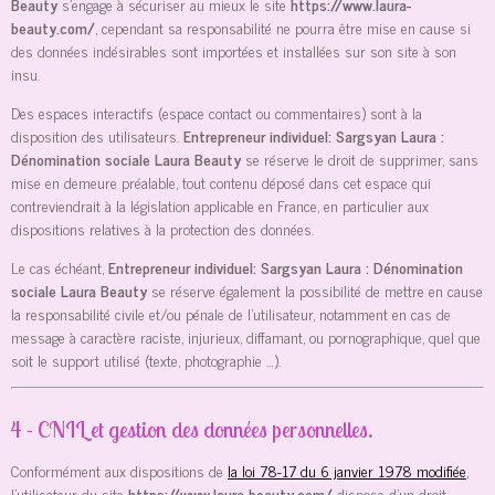
Beauty
s’engage à sécuriser au mieux le site
https://www.laura-
beauty.com/
, cependant sa responsabilité ne pourra être mise en cause si
des données indésirables sont importées et installées sur son site à son
insu.
Des espaces interactifs (espace contact ou commentaires) sont à la
disposition des utilisateurs.
Entrepreneur individuel: Sargsyan Laura :
Dénomination sociale Laura Beauty
se réserve le droit de supprimer, sans
mise en demeure préalable, tout contenu déposé dans cet espace qui
contreviendrait à la législation applicable en France, en particulier aux
dispositions relatives à la protection des données.
Le cas échéant,
Entrepreneur individuel: Sargsyan Laura : Dénomination
sociale Laura Beauty
se réserve également la possibilité de mettre en cause
la responsabilité civile et/ou pénale de l’utilisateur, notamment en cas de
message à caractère raciste, injurieux, diffamant, ou pornographique, quel que
soit le support utilisé (texte, photographie …).
4 - CNIL et gestion des données personnelles.
Conformément aux dispositions de
la loi 78-17 du 6 janvier 1978 modifiée
,
l’utilisateur du site
https://www.laura-beauty.com/
dispose d’un droit