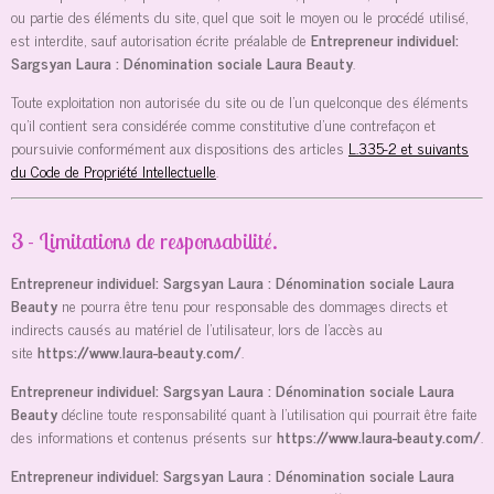
ou partie des éléments du site, quel que soit le moyen ou le procédé utilisé,
est interdite, sauf autorisation écrite préalable de
Entrepreneur individuel:
Sargsyan Laura : Dénomination sociale Laura Beauty
.
Toute exploitation non autorisée du site ou de l’un quelconque des éléments
qu’il contient sera considérée comme constitutive d’une contrefaçon et
poursuivie conformément aux dispositions des articles
L.335-2 et suivants
du Code de Propriété Intellectuelle
.
3 - Limitations de responsabilité.
Entrepreneur individuel: Sargsyan Laura : Dénomination sociale Laura
Beauty
ne pourra être tenu pour responsable des dommages directs et
indirects causés au matériel de l’utilisateur, lors de l’accès au
site
https://www.laura-beauty.com/
.
Entrepreneur individuel: Sargsyan Laura : Dénomination sociale Laura
Beauty
décline toute responsabilité quant à l’utilisation qui pourrait être faite
des informations et contenus présents sur
https://www.laura-beauty.com/
.
Entrepreneur individuel: Sargsyan Laura : Dénomination sociale Laura