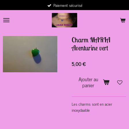
Paiement sécurisé
Passer
au
contenu
principal
Charm MARIA
Aventurine vert
5,00 €
Ajouter au
panier
Les charms sont en acier
inoxydaable