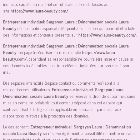
indirects causés au matériel de l’utilisateur, lors de l’accès au
site
https://www.laura-beauty.com/
.
Entrepreneur individuel: Sargsyan Laura : Dénomination sociale Laura
Beauty
décline toute responsabilité quant à l’utilisation qui pourrait être faite
des informations et contenus présents sur
https://www.laura-beauty.com/
.
Entrepreneur individuel: Sargsyan Laura : Dénomination sociale Laura
Beauty
s’engage à sécuriser au mieux le site
https://www.laura-
beauty.com/
, cependant sa responsabilité ne pourra être mise en cause si
des données indésirables sont importées et installées sur son site à son
insu.
Des espaces interactifs (espace contact ou commentaires) sont à la
disposition des utilisateurs.
Entrepreneur individuel: Sargsyan Laura :
Dénomination sociale Laura Beauty
se réserve le droit de supprimer, sans
mise en demeure préalable, tout contenu déposé dans cet espace qui
contreviendrait à la législation applicable en France, en particulier aux
dispositions relatives à la protection des données.
Le cas échéant,
Entrepreneur individuel: Sargsyan Laura : Dénomination
sociale Laura Beauty
se réserve également la possibilité de mettre en cause
la responsabilité civile et/ou pénale de l’utilisateur, notamment en cas de