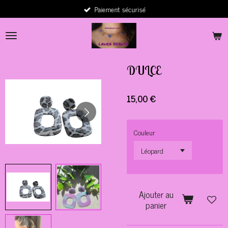
Paiement sécurisé
Passer
au
contenu
principal
DULCE
15,00 €
Couleur
Ajouter au
panier